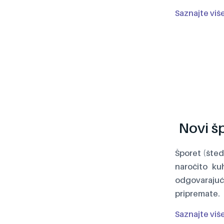
Saznajte viš
Novi šp
Šporet (šted
naročito ku
odgovarajuć
pripremate.
Saznajte viš