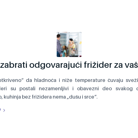
zabrati odgovarajući frižider za v
otkriveno“ da hladnoća i niže temperature čuvaju svežin
ideri su postali nezamenljivi i obavezni deo svakog 
 kuhinja bez frižidera nema „dušu i srce“.
e