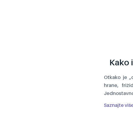
Kako i
Otkako je „
hrane, friž
Jednostavno,
Saznajte viš