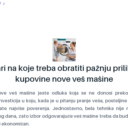
e
ri na koje treba obratiti pažnju pri
kupovine nove veš mašine
ve veš mašine jeste odluka koja se ne donosi preko
vesticija u koju, kada je u pitanju pranje veša, posteljine
ate najviše poverenja. Jednostavno, bela tehnika nije 
g dana, zato izbor odgovarajuće veš mašine treba da bud
 i ekonomičan.