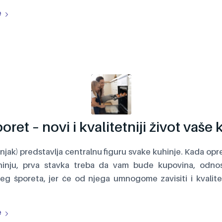
e
oret – novi i kvalitetniji život vaše 
njak) predstavlja centralnu figuru svake kuhinje. Kada opr
hinju, prva stavka treba da vam bude kupovina, odn
eg šporeta, jer će od njega umnogome zavisiti i kvalite
e