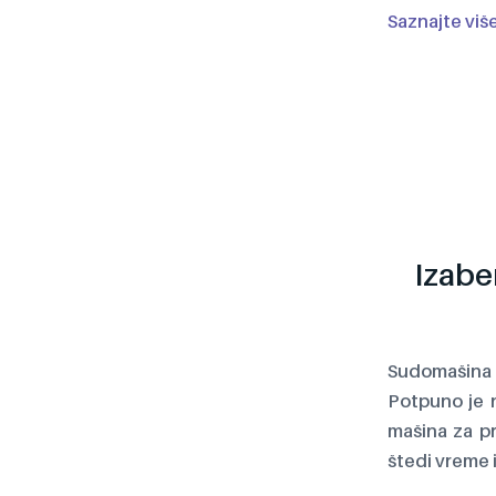
Saznajte viš
Izabe
Sudomašina
Potpuno je n
mašina za p
štedi vreme i