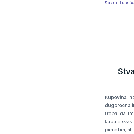
Saznajte viš
Stva
Kupovina no
dugoročna in
treba da im
kupuje svako
pametan, ali