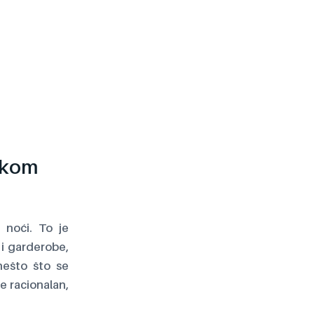
likom
 noći. To je
 i garderobe,
nešto što se
e racionalan,