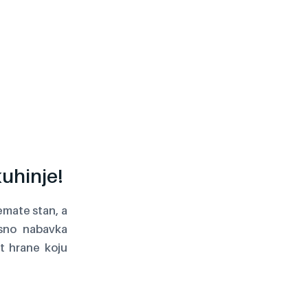
kuhinje!
emate stan, a
osno nabavka
t hrane koju