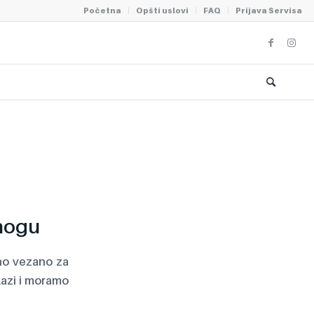
Početna
Opšti uslovi
FAQ
Prijava Servisa
 nogu
tno vezano za
lazi i moramo