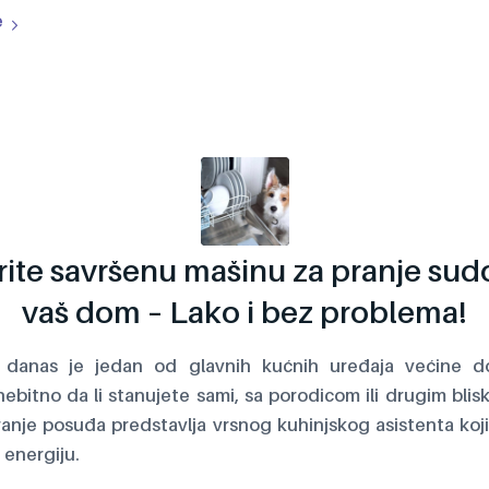
e
rite savršenu mašinu za pranje sud
vaš dom – Lako i bez problema!
 danas je jedan od glavnih kućnih uređaja većine do
ebitno da li stanujete sami, sa porodicom ili drugim bli
ranje posuđa predstavlja vrsnog kuhinjskog asistenta ko
 energiju.