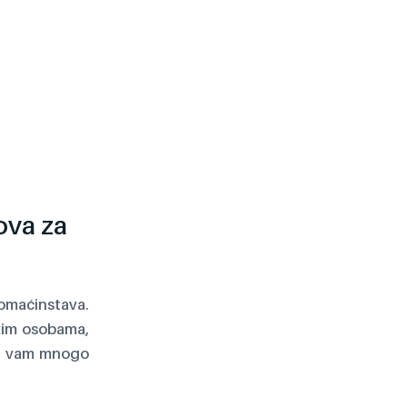
ova za
maćinstava.
skim osobama,
ji vam mnogo