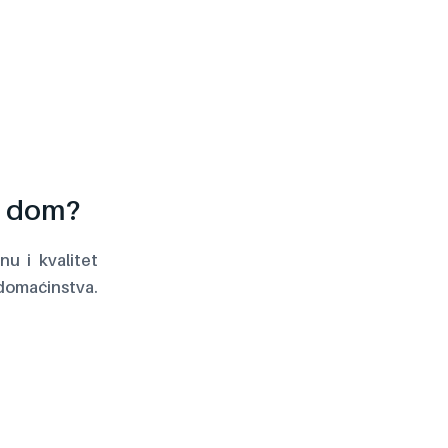
aš dom?
u i kvalitet
domaćinstva.