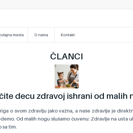
odajna mesta
O nama
Kontakt
ČLANCI
ite decu zdravoj ishrani od malih
riga o svom zdravlju jako važna, a naše zdravlje je direk
edemo. Od malih nogu slušamo čuvenu: Zdravlje na usta u
 sa tim.