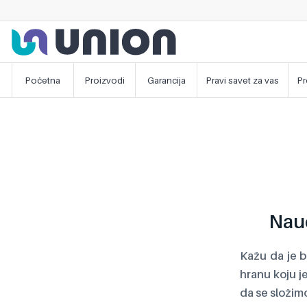
Početna
Proizvodi
Garancija
Pravi savet za vas
Pr
Nauč
Kažu da je b
hranu koju j
da se složimo