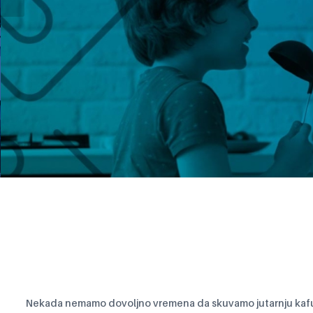
UNION Re
Nekada nemamo dovoljno vremena da skuvamo jutarnju kafu 