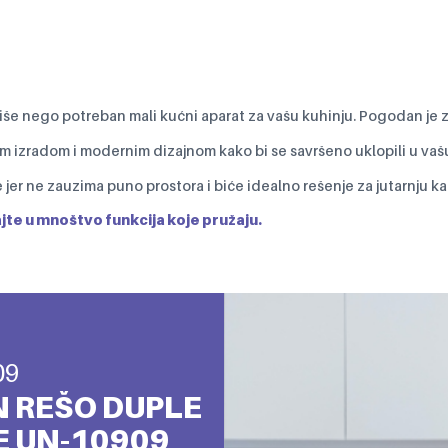
še nego potreban mali kućni aparat za vašu kuhinju. Pogodan je z
 izradom i modernim dizajnom kako bi se savršeno uklopili u vašu
 jer ne zauzima puno prostora i biće idealno rešenje za jutarnju ka
te u mnoštvo funkcija koje pružaju.
09
 REŠO DUPLE
E UN-10909