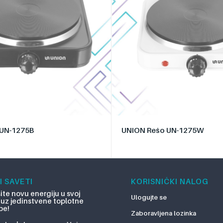
 UN-1275B
UNION Rešo UN-1275W
I SAVETI
KORISNIČKI NALOG
ite novu energiju u svoj
Ulogujte se
uz jedinstvene toplotne
pe!
Zaboravljena lozinka