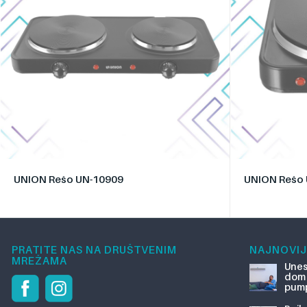
UNION Rešo UN-10909
UNION Rešo
PRATITE NAS NA DRUŠTVENIM
NAJNOVIJ
MREŽAMA
Unes
dom 
pum