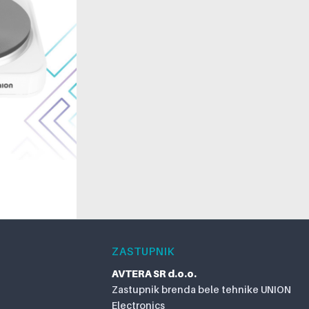
ZASTUPNIK
AVTERA SR d.o.o.
Zastupnik brenda bele tehnike UNION
Electronics