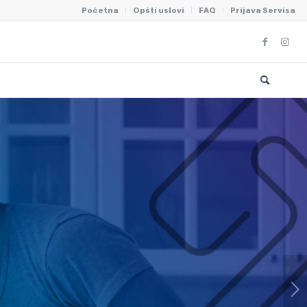
Početna
Opšti uslovi
FAQ
Prijava Servisa
a kuvanje bude zabava
Next
ite velike uspomene uz UNION rešoe u vašoj kuhinji.