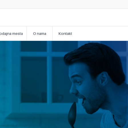
odajna mesta
O nama
Kontakt
Nek
Naprav