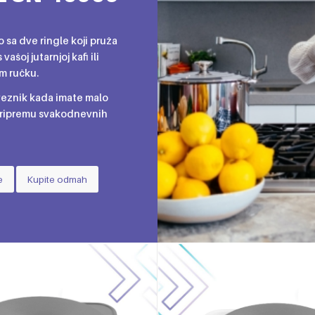
o sa dve ringle koji pruža
ašoj jutarnjoj kafi ili
 ručku.
veznik kada imate malo
ripremu svakodnevnih
e
Kupite odmah