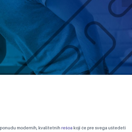
edu vašeg
 ponudu modernih, kvalitetnih
rešoa
koji će pre svega uštedeti