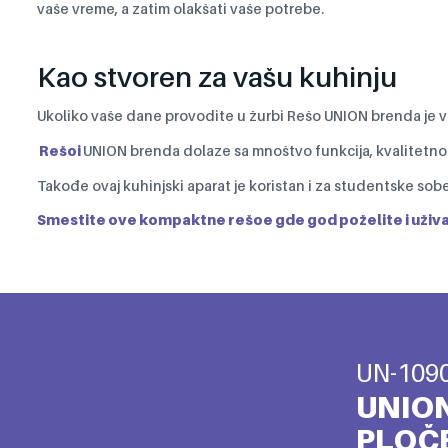
vaše vreme, a zatim olakšati vaše potrebe.
Kao stvoren za vašu kuhinju
Ukoliko vaše dane provodite u žurbi Rešo UNION brenda je vi
Rešoi
UNION brenda dolaze sa mnoštvo funkcija, kvalitetnom
Takođe ovaj kuhinjski aparat je koristan i za studentske sobe
Smestite ove kompaktne rešoe gde god poželite i uživaj
UN-109
UNION
PLOČ