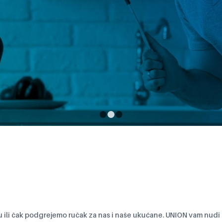
1
2
3
šoi – Mali saveznici za ušt
vremena
ili čak podgrejemo ručak za nas i naše ukućane. UNION vam nudi