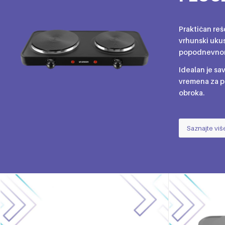
Praktičan reš
vrhunski ukus v
popodnevnom
Idealan je sa
vremena za p
obroka.
Saznajte viš