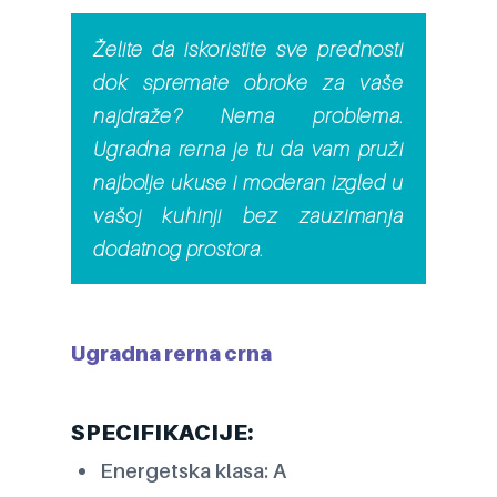
Želite da iskoristite sve prednosti
dok spremate obroke za vaše
najdraže? Nema problema.
Ugradna rerna je tu da vam pruži
najbolje ukuse i moderan izgled u
vašoj kuhinji bez zauzimanja
dodatnog prostora.
Ugradna rerna crna
SPECIFIKACIJE:
Energetska klasa: A