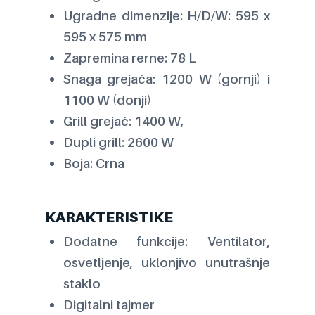
Ugradne dimenzije: H/D/W: 595 x
595 x 575 mm
Zapremina rerne: 78 L
Snaga grejača: 1200 W (gornji) i
1100 W (donji)
Grill grejač: 1400 W,
Dupli grill: 2600 W
Boja: Crna
KARAKTERISTIKE
Dodatne funkcije: Ventilator,
osvetljenje, uklonjivo unutrašnje
staklo
Digitalni tajmer