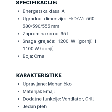
SPECIFIKACIJE:
Energetska klasa: A
Ugradne dimenzije: H/D/W: 560-
580/590/555 mm
Zapremina rerne: 65 L
Snaga grejača: 1200 W (gornji) i
1100 W (donji)
Boja: Crna
KARAKTERISTIKE
Upravljane: Mehaničko
Materijal: Emajl
Dodatne funkcije: Ventilator, Grill
Jedan pleh