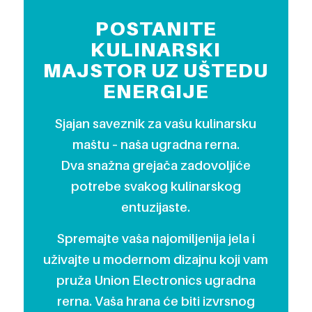
POSTANITE
KULINARSKI
MAJSTOR UZ UŠTEDU
ENERGIJE
Sjajan saveznik za vašu kulinarsku
maštu – naša ugradna rerna.
Dva snažna grejača zadovoljiće
potrebe svakog kulinarskog
entuzijaste.
Spremajte vaša najomiljenija jela i
uživajte u modernom dizajnu koji vam
pruža Union Electronics ugradna
rerna. Vaša hrana će biti izvrsnog