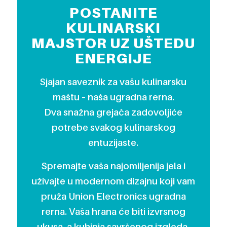
POSTANITE
KULINARSKI
MAJSTOR UZ UŠTEDU
ENERGIJE
Sjajan saveznik za vašu kulinarsku
maštu – naša ugradna rerna.
Dva snažna grejača zadovoljiće
potrebe svakog kulinarskog
entuzijaste.
Spremajte vaša najomiljenija jela i
uživajte u modernom dizajnu koji vam
pruža Union Electronics ugradna
rerna. Vaša hrana će biti izvrsnog
ukusa, a kuhinja savršenog izgleda.