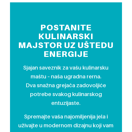
POSTANITE
KULINARSKI
MAJSTOR UZ UŠTEDU
ENERGIJE
Sjajan saveznik za vašu kulinarsku
maštu – naša ugradna rerna.
Dva snažna grejača zadovoljiće
potrebe svakog kulinarskog
entuzijaste.
Spremajte vaša najomiljenija jela i
uživajte u modernom dizajnu koji vam