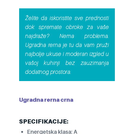
Želite da iskoristite sve prednosti
dok spremate obroke za vaše
najdraže? Nema problema.
Ugradna rerna je tu da vam pruži
najbolje ukuse i moderan izgled u
vašoj kuhinji bez zauzimanja
dodatnog prostora.
Ugradna rerna crna
SPECIFIKACIJE:
Energetska klasa: A