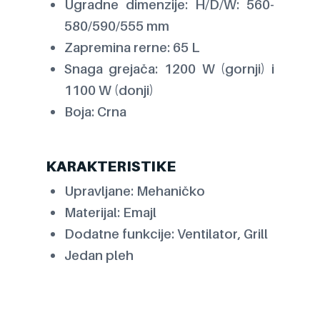
Ugradne dimenzije: H/D/W: 560-
580/590/555 mm
Zapremina rerne: 65 L
Snaga grejača: 1200 W (gornji) i
1100 W (donji)
Boja: Crna
KARAKTERISTIKE
Upravljane: Mehaničko
Materijal: Emajl
Dodatne funkcije: Ventilator, Grill
Jedan pleh