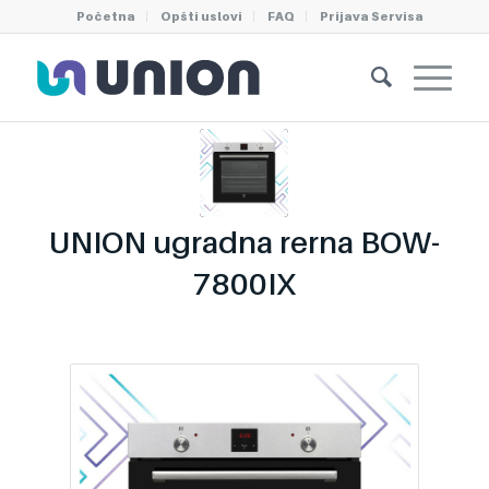
Početna
Opšti uslovi
FAQ
Prijava Servisa
UNION ugradna rerna BOW-
7800IX