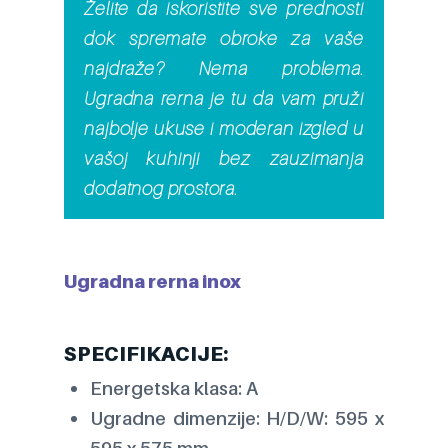
Želite da iskoristite sve prednosti
dok spremate obroke za vaše
najdraže? Nema problema.
Ugradna rerna je tu da vam pruži
najbolje ukuse i moderan izgled u
vašoj kuhinji bez zauzimanja
dodatnog prostora.
Ugradna rerna inox
SPECIFIKACIJE:
Energetska klasa: A
Ugradne dimenzije: H/D/W: 595 x
595 x 575 mm