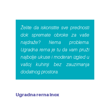
Želite da iskoristite sve prednosti
dok spremate obroke za vaše
najdraže? Nema problema.
Ugradna rerna je tu da vam pruži
najbolje ukuse i moderan izgled u
vašoj kuhinji bez zauzimanja
dodatnog prostora.
Ugradna rerna inox